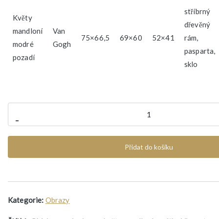
stříbrný
Květy
dřevěný
mandloní
Van
75×66,5
69×60
52×41
rám,
modré
Gogh
pasparta,
pozadí
sklo
Vincent
-
van
Gogh
Přidat do košíku
-
Květy
mandloní
3D
Kategorie:
Obrazy
množství