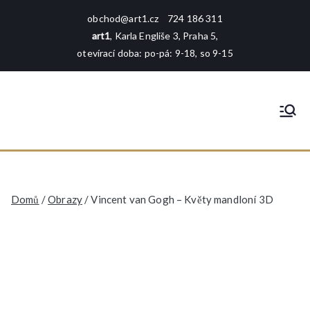
Přeskočit
obchod@art1.cz
724 186 311
na
art1
, Karla Engliše 3, Praha 5,
obsah
otevírací doba: po-pá: 9-18, so 9-15
art1
rámování - tisk - galerie - foto -
reprodukce
Domů
/
Obrazy
/ Vincent van Gogh – Květy mandloní 3D