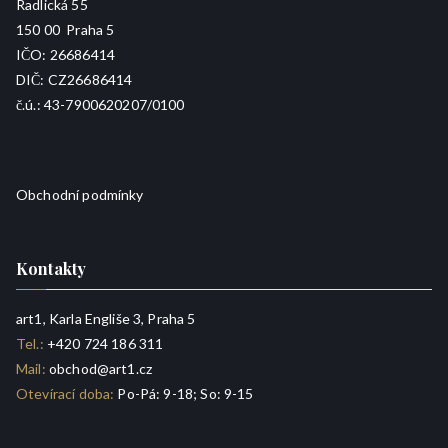
Radlická 55
150 00 Praha 5
IČO: 26686414
DIČ: CZ26686414
č.ú.: 43-7900620207/0100
Obchodní podmínky
Kontakty
art1, Karla Engliše 3, Praha 5
Tel.:
+420 724 186 311
Mail:
obchod@art1.cz
Otevírací doba:
Po-Pá: 9-18; So: 9-15