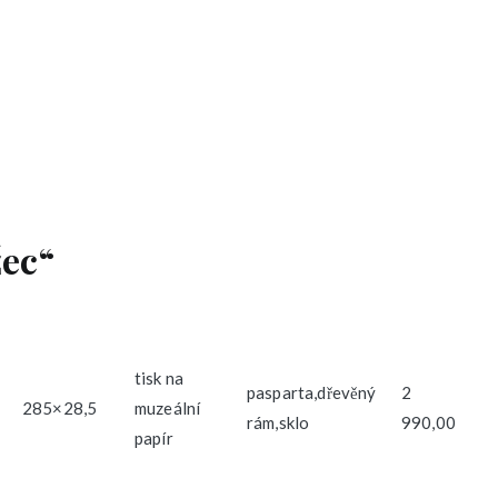
ec“
tisk na
pasparta,dřevěný
2
285×28,5
muzeální
rám,sklo
990,00
papír