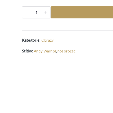
Andy
-
+
Warhol
-
"Nosorožec"
množství
Kategorie:
Obrazy
Štítky:
Andy Warhol
,
nosorožec