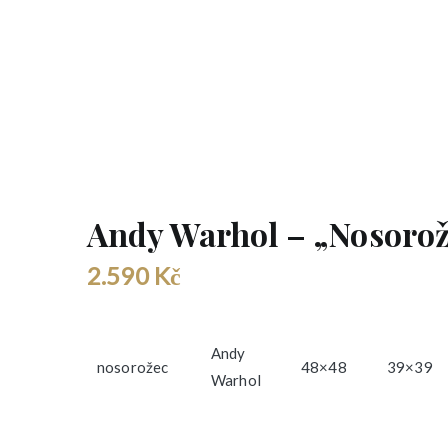
Andy Warhol – „Nosorož
2.590
Kč
Andy
nosorožec
48×48
39×39
Warhol