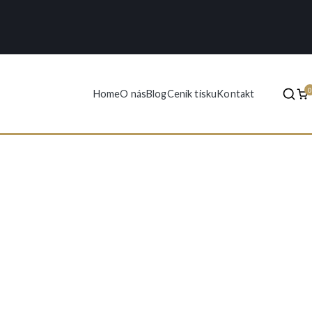
Home
O nás
Blog
Ceník tisku
Kontakt
 foto - reprodukce