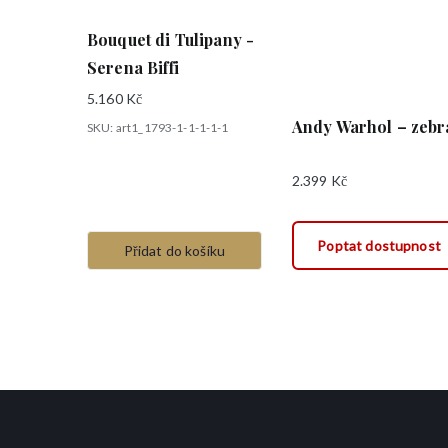
Bouquet di Tulipany -
Serena Biffi
5.160
Kč
Andy Warhol – zebr
SKU: art1_1793-1-1-1-1-1
2.399
Kč
Poptat dostupnost
Přidat do košíku