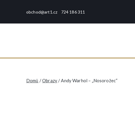
Přeskočit
na
obchod@art1.cz
724 186 311
obsah
art1
rámování - tisk - galerie -
Domů
/
Obrazy
/ Andy Warhol – „Nosorožec“