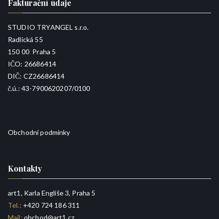
Fakturační údaje
STUDIO TRYANGEL s.r.o.
Radlická 55
150 00 Praha 5
IČO: 26686414
DIČ: CZ26686414
č.ú.: 43-7900620207/0100
Obchodní podmínky
Kontakty
art1, Karla Engliše 3, Praha 5
Tel.:
+420 724 186 311
Mail:
obchod@art1.cz