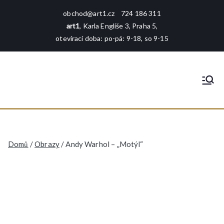
Přeskočit
obchod@art1.cz
724 186 311
na
art1
, Karla Engliše 3, Praha 5,
obsah
otevírací doba: po-pá: 9-18, so 9-15
art1
rámování - tisk - galerie - foto -
reprodukce
Domů
/
Obrazy
/ Andy Warhol – „Motýl“