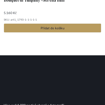
Bouquet di Tulipany -Serena Biffi
5.160
Kč
SKU: art1_1793-1-1-1-1-1
Přidat do košíku