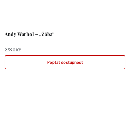
Andy Warhol – „Žába“
2.590
Kč
Poptat dostupnost