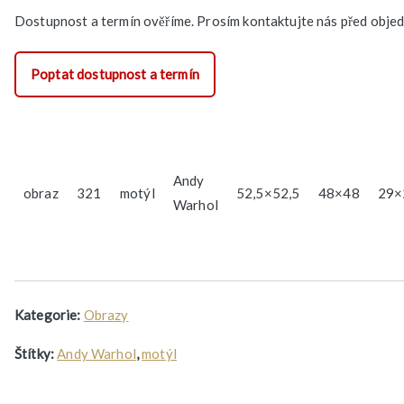
Dostupnost a termín ověříme. Prosím kontaktujte nás před obje
Poptat dostupnost a termín
Andy
obraz
321
motýl
52,5×52,5
48×48
29×
Warhol
Kategorie:
Obrazy
Štítky:
Andy Warhol
,
motýl