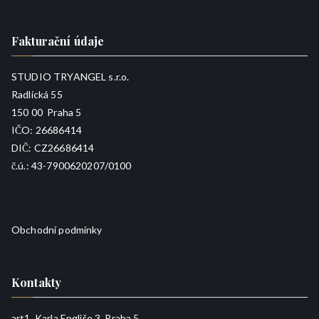
Fakturační údaje
STUDIO TRYANGEL s.r.o.
Radlická 55
150 00 Praha 5
IČO: 26686414
DIČ: CZ26686414
č.ú.: 43-7900620207/0100
Obchodní podmínky
Kontakty
art1, Karla Engliše 3, Praha 5