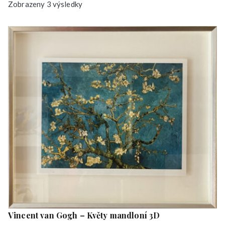
S
Zobrazeny 3 výsledky
e
ř
a
z
e
n
o
o
d
n
e
j
n
o
v
Vincent van Gogh – Květy mandloní 3D
ě