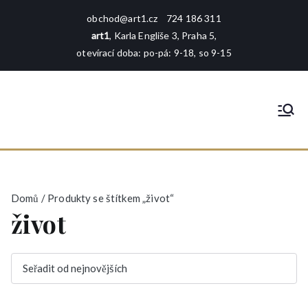
Přeskočit
obchod@art1.cz
724 186 311
na
art1
, Karla Engliše 3, Praha 5,
obsah
otevírací doba: po-pá: 9-18, so 9-15
art1
rámování - tisk - galerie - foto -
reprodukce
Domů
/ Produkty se štítkem „život“
život