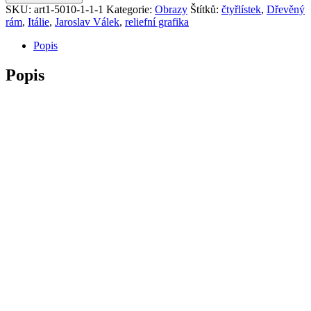
SKU:
art1-5010-1-1-1
Kategorie:
Obrazy
Štítků:
čtyřlístek
,
Dřevěný
rám
,
Itálie
,
Jaroslav Válek
,
reliefní grafika
Popis
Popis