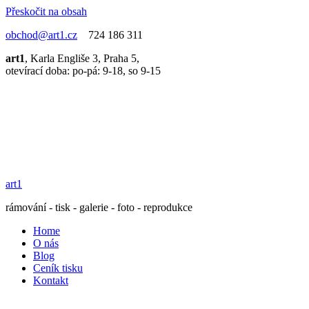
Přeskočit na obsah
obchod@art1.cz
724 186 311
art1
, Karla Engliše 3, Praha 5,
otevírací doba: po-pá: 9-18, so 9-15
art1
rámování - tisk - galerie - foto - reprodukce
Home
O nás
Blog
Ceník tisku
Kontakt