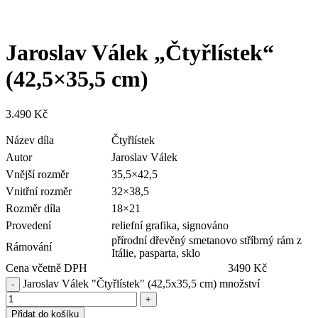
Jaroslav Válek „Čtyřlístek“
(42,5×35,5 cm)
3.490
Kč
Název díla
Čtyřlístek
Autor
Jaroslav Válek
Vnější rozměr
35,5×42,5
Vnitřní rozměr
32×38,5
Rozměr díla
18×21
Provedení
reliefní grafika, signováno
přírodní dřevěný smetanovo stříbrný rám z
Rámování
Itálie, pasparta, sklo
Cena včetně DPH
3490 Kč
Jaroslav Válek "Čtyřlístek" (42,5x35,5 cm) množství
-
+
Přidat do košíku