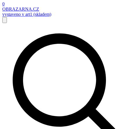
0
OBRAZARNA.CZ
vystaveno v art1 (skladem)