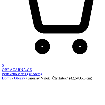
0
OBRAZARNA.CZ
vystaveno v art1 (skladem)
Domů
/
Obrazy
/ Jaroslav Válek „Čtyřlístek“ (42,5×35,5 cm)