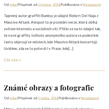
Od
milan
Příspěvek od
1 března, 2018
Publikováno v
Nezařazené
Tajemný autor graffiti Banksy je údajně Robert Del Naja z
Massive Attack. Alespoň to je poslední verze, která obíhá
světem internetu a sociálních sítí. Přišlo se na to údajně tak,
že nové graffity tothoto anonymního autora se podezřele
často objevují ve městech, kde Massive Attack koncertují.
Uvidíme, zda se to potvrdí i v Praze, kde[…]
Číst více
Známé obrazy a fotografie
Od
milan
Příspěvek od
5 ledna, 2018
Publikováno v
Nezařazené