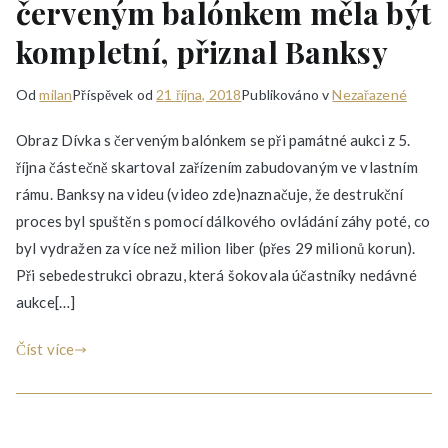
červeným balónkem měla být
kompletní, přiznal Banksy
Od
milan
Příspěvek od
21 října, 2018
Publikováno v
Nezařazené
Obraz Dívka s červeným balónkem se při památné aukci z 5.
října částečně skartoval zařízením zabudovaným ve vlastním
rámu. Banksy na videu (video zde)naznačuje, že destrukční
proces byl spuštěn s pomocí dálkového ovládání záhy poté, co
byl vydražen za více než milion liber (přes 29 milionů korun).
Při sebedestrukci obrazu, která šokovala účastníky nedávné
aukce[…]
Číst více