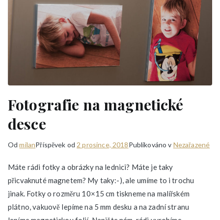
Fotografie na magnetické
desce
Od
milan
Příspěvek od
2 prosince, 2018
Publikováno v
Nezařazené
Máte rádi fotky a obrázky na lednici? Máte je taky
přicvaknuté magnetem? My taky:-), ale umíme to i trochu
jinak. Fotky o rozměru 10×15 cm tiskneme na malířském
plátno, vakuově lepíme na 5 mm desku a na zadní stranu