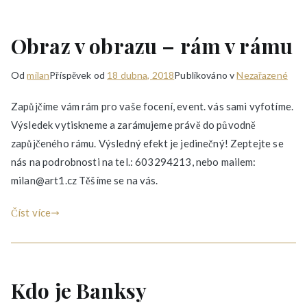
Obraz v obrazu – rám v rámu
Od
milan
Příspěvek od
18 dubna, 2018
Publikováno v
Nezařazené
Zapůjčíme vám rám pro vaše focení, event. vás sami vyfotíme.
Výsledek vytiskneme a zarámujeme právě do původně
zapůjčeného rámu. Výsledný efekt je jedinečný! Zeptejte se
nás na podrobnosti na tel.: 603294213, nebo mailem:
milan@art1.cz Těšíme se na vás.
Číst více
Kdo je Banksy