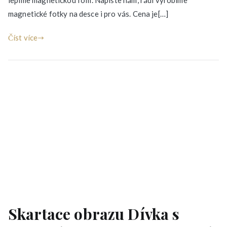
lepíme magnetickou folií. Napište nám, rádi vyrobíme
magnetické fotky na desce i pro vás. Cena je[…]
Číst více
Skartace obrazu Dívka s