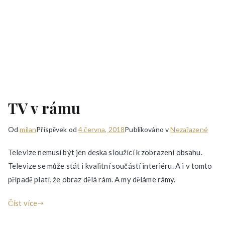
TV v rámu
Od
milan
Příspěvek od
4 června, 2018
Publikováno v
Nezařazené
Televize nemusí být jen deska sloužící k zobrazení obsahu.
Televize se může stát i kvalitní součástí interiéru. A i v tomto
případě platí, že obraz dělá rám. A my děláme rámy.
Číst více