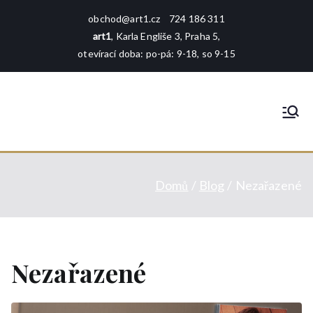
Přeskočit
obchod@art1.cz
724 186 311
na
art1
, Karla Engliše 3, Praha 5,
obsah
otevírací doba: po-pá: 9-18, so 9-15
art1
rámování - tisk - galerie - foto -
reprodukce
Domů
Blog
Nezařazené
Nezařazené