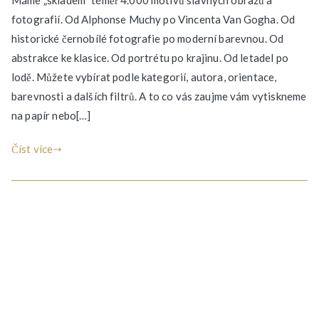
Máme „skladem“ téměř 4.000 motivů slavných obrazů a
fotografií. Od Alphonse Muchy po Vincenta Van Gogha. Od
historické černobílé fotografie po moderní barevnou. Od
abstrakce ke klasice. Od portrétu po krajinu. Od letadel po
lodě. Můžete vybírat podle kategorií, autora, orientace,
barevnosti a dalších filtrů. A to co vás zaujme vám vytiskneme
na papír nebo[…]
Číst více