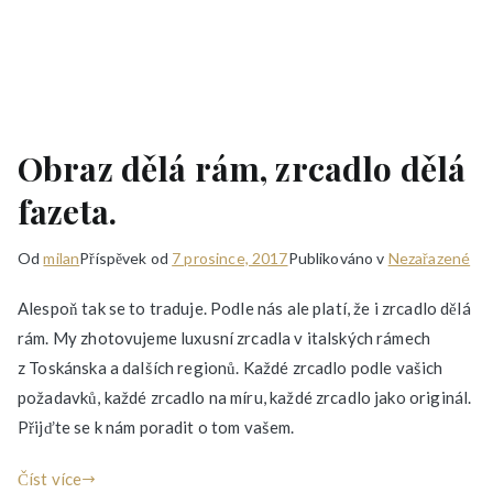
Obraz dělá rám, zrcadlo dělá
fazeta.
Od
milan
Příspěvek od
7 prosince, 2017
Publikováno v
Nezařazené
Alespoň tak se to traduje. Podle nás ale platí, že i zrcadlo dělá
rám. My zhotovujeme luxusní zrcadla v italských rámech
z Toskánska a dalších regionů. Každé zrcadlo podle vašich
požadavků, každé zrcadlo na míru, každé zrcadlo jako originál.
Přijďte se k nám poradit o tom vašem.
Číst více