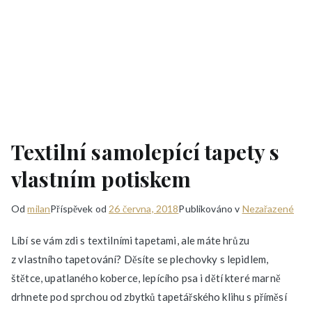
Textilní samolepící tapety s
vlastním potiskem
Od
milan
Příspěvek od
26 června, 2018
Publikováno v
Nezařazené
Líbí se vám zdi s textilními tapetami, ale máte hrůzu
z vlastního tapetování? Děsíte se plechovky s lepidlem,
štětce, upatlaného koberce, lepícího psa i dětí které marně
drhnete pod sprchou od zbytků tapetářského klihu s příměsí