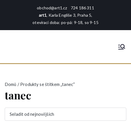
Přeskočit
obchod@art1.cz
724 186 311
na
art1
, Karla Engliše 3, Praha 5,
obsah
otevírací doba: po-pá: 9-18, so 9-15
art1
rámování - tisk - galerie - foto -
reprodukce
Domů
/ Produkty se štítkem „tanec“
tanec