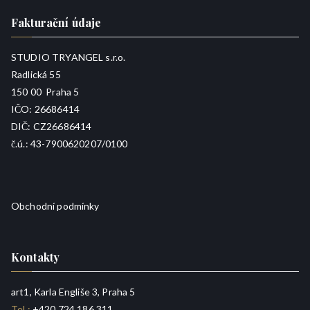
Fakturační údaje
STUDIO TRYANGEL s.r.o.
Radlická 55
150 00 Praha 5
IČO: 26686414
DIČ: CZ26686414
č.ú.: 43-7900620207/0100
Obchodní podmínky
Kontakty
art1, Karla Engliše 3, Praha 5
Tel.:
+420 724 186 311