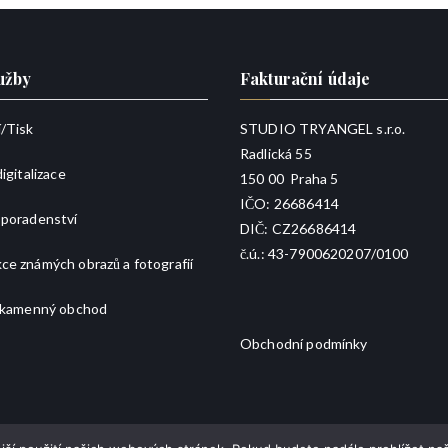
užby
Fakturační údaje
/
Tisk
STUDIO TRYANGEL s.r.o.
Radlická 55
igitalizace
150 00 Praha 5
IČO: 26686414
 poradenství
DIČ: CZ26686414
č.ú.: 43-7900620207/0100
e známých obrazů a fotografií
a kamenný obchod
Obchodní podmínky