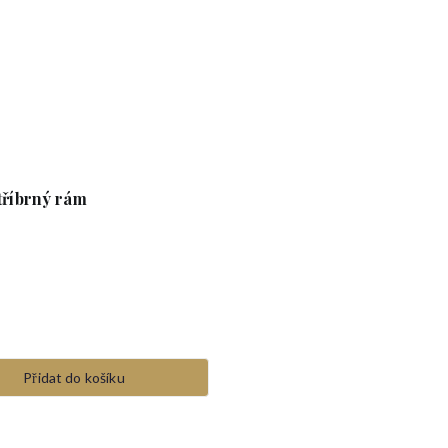
tříbrný rám
Přidat do košíku