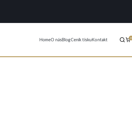
Home
O nás
Blog
Ceník tisku
Kontakt
 foto - reprodukce