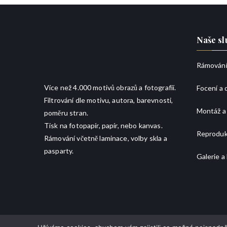
c
h
Naše sl
Rámování
Více než 4.000 motivů obrazů a fotografií.
Focení a d
Filtrování dle motivu, autora, barevnosti,
Montáž a
poměru stran.
Tisk na fotopapír, papír, nebo kanvas.
Reprodukc
Rámování včetně laminace, volby skla a
pasparty.
Galerie 