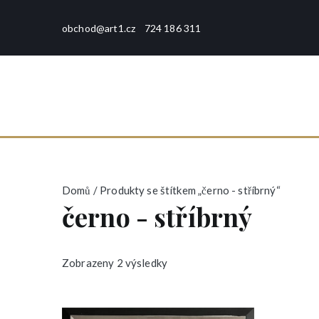
Přeskočit
na
obchod@art1.cz
724 186 311
obsah
art1
rámování - tisk - galerie -
Domů
/ Produkty se štítkem „černo - stříbrný“
černo - stříbrný
S
Zobrazeny 2 výsledky
e
ř