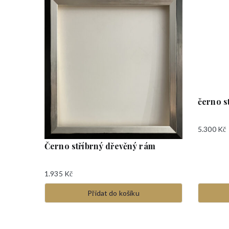
a
z
e
n
o
o
d
n
černo s
e
j
5.300
Kč
n
Černo stříbrný dřevěný rám
o
v
1.935
Kč
ě
Přidat do košíku
j
š
í