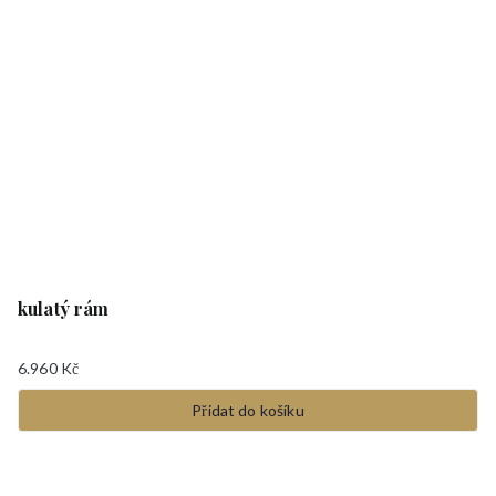
kulatý rám
6.960
Kč
Přidat do košíku