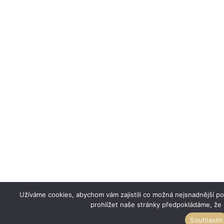
Užíváme cookies, abychom vám zajistili co možná nejsnadnější p
prohlížet naše stránky předpokládáme, že 
Souhlasím