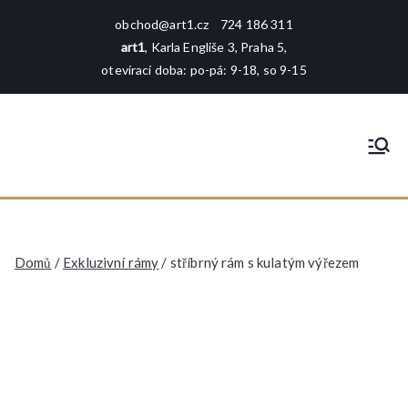
Přeskočit
obchod@art1.cz
724 186 311
na
art1
, Karla Engliše 3, Praha 5,
obsah
otevírací doba: po-pá: 9-18, so 9-15
art1
rámování - tisk - galerie - foto -
reprodukce
Domů
/
Exkluzivní rámy
/ stříbrný rám s kulatým výřezem