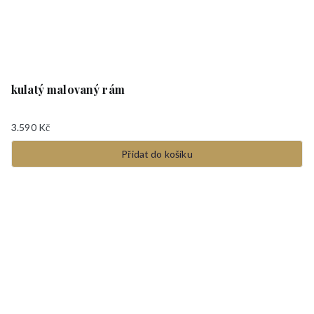
kulatý malovaný rám
3.590
Kč
Přidat do košíku