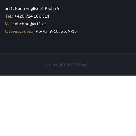
art1, Karla Engliše 3, Praha 5
Tel.:
+420 724 186 311
Mail:
obchod@art1.cz
Otevírací doba:
Po-Pá: 9-18; So: 9-15
Copyright © 2019 art1