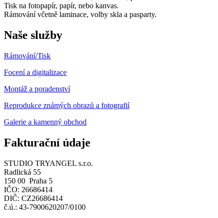
Tisk na fotopapír, papír, nebo kanvas.
Rámování včetně laminace, volby skla a pasparty.
Naše služby
Rámování/
Tisk
Focení a digitalizace
Montáž a poradenství
Reprodukce známých obrazů a fotografií
Galerie a kamenný obchod
Fakturační údaje
STUDIO TRYANGEL s.r.o.
Radlická 55
150 00 Praha 5
IČO: 26686414
DIČ: CZ26686414
č.ú.: 43-7900620207/0100