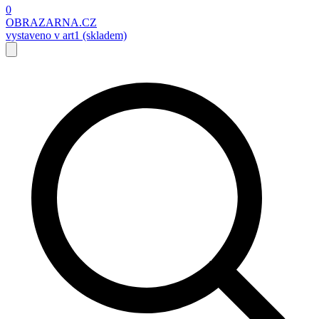
0
OBRAZARNA.CZ
vystaveno v art1 (skladem)