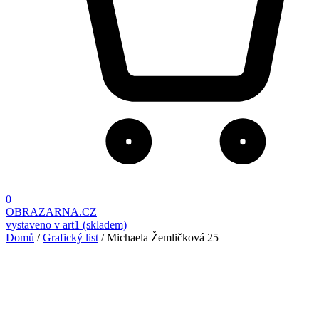
0
OBRAZARNA.CZ
vystaveno v art1 (skladem)
Domů
/
Grafický list
/ Michaela Žemličková 25