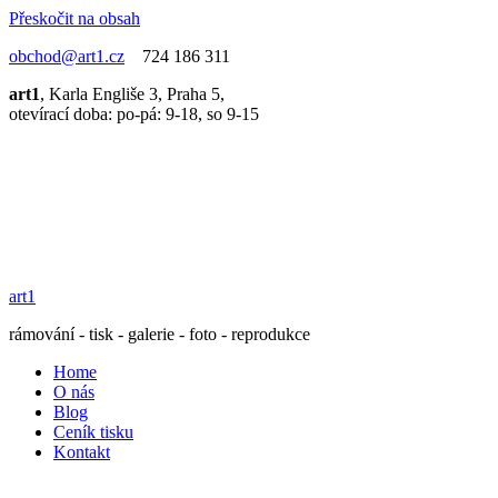
Přeskočit na obsah
obchod@art1.cz
724 186 311
art1
, Karla Engliše 3, Praha 5,
otevírací doba: po-pá: 9-18, so 9-15
art1
rámování - tisk - galerie - foto - reprodukce
Home
O nás
Blog
Ceník tisku
Kontakt