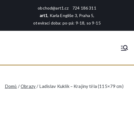
Přeskočit
obchod@art1.cz
724 186 311
na
art1
, Karla Engliše 3, Praha 5,
obsah
otevírací doba: po-pá: 9-18, so 9-15
art1
rámování - tisk - galerie - foto -
reprodukce
Domů
/
Obrazy
/ Ladislav Kuklík – Krajiny těla (115×79 cm)