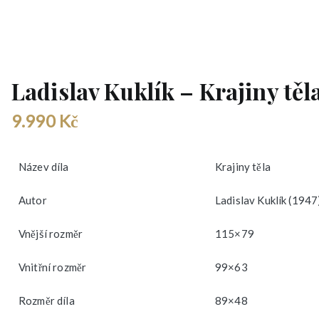
Ladislav Kuklík – Krajiny těl
9.990
Kč
Název díla
Krajiny těla
Autor
Ladislav Kuklík (1947
Vnější rozměr
115×79
Vnitřní rozměr
99×63
Rozměr díla
89×48