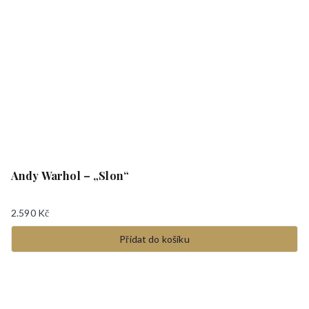
Andy Warhol – „Slon“
2.590
Kč
Přidat do košíku