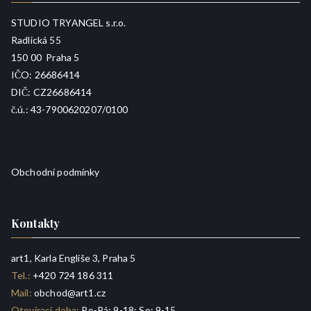
STUDIO TRYANGEL s.r.o.
Radlická 55
150 00 Praha 5
IČO: 26686414
DIČ: CZ26686414
č.ú.: 43-7900620207/0100
Obchodní podmínky
Kontakty
art1, Karla Engliše 3, Praha 5
Tel.:
+420 724 186 311
Mail:
obchod@art1.cz
Otevírací doba:
Po-Pá: 9-18; So: 9-15