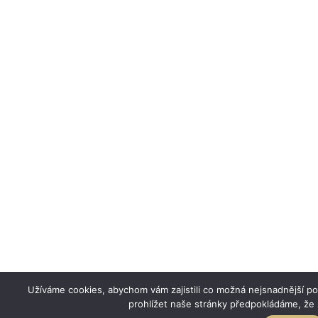
Užíváme cookies, abychom vám zajistili co možná nejsnadnější p
prohlížet naše stránky předpokládáme, že 