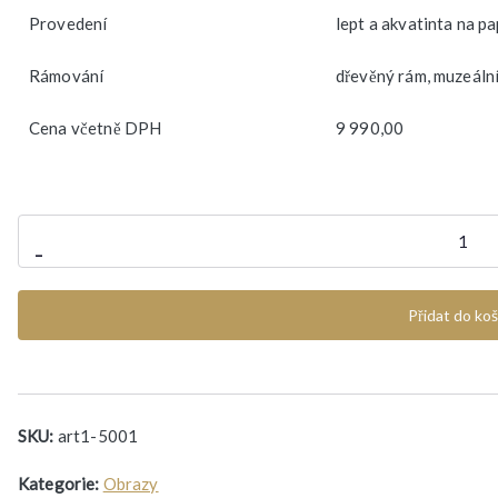
Provedení
lept a akvatinta na pa
Rámování
dřevěný rám, muzeální
Cena včetně DPH
9 990,00
Ladislav
-
Kuklík
-
Přidat do koš
Krajiny
těla
(115x79
cm)
SKU:
art1-5001
množství
Kategorie:
Obrazy