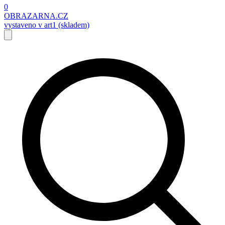
0
OBRAZARNA.CZ
vystaveno v art1 (skladem)