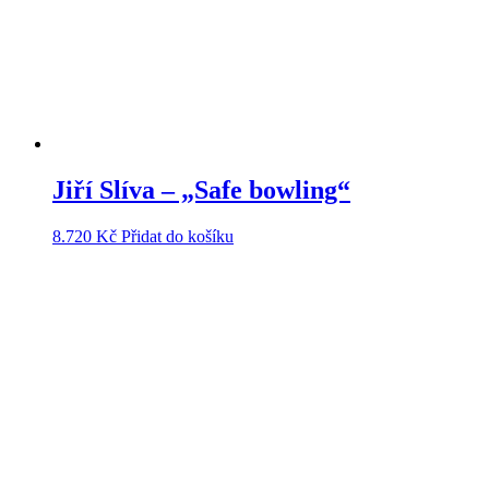
Jiří Slíva – „Safe bowling“
8.720
Kč
Přidat do košíku