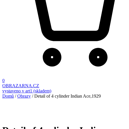
0
OBRAZARNA.CZ
vystaveno v art1 (skladem)
Domů
/
Obrazy
/ Detail of 4 cylinder Indian Ace,1929