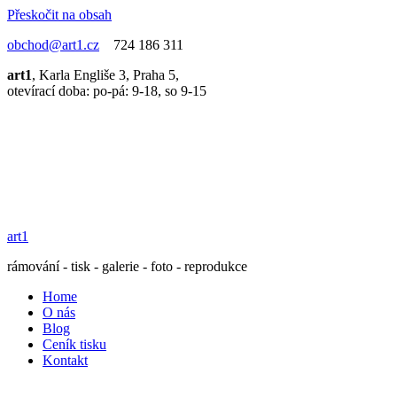
Přeskočit na obsah
obchod@art1.cz
724 186 311
art1
, Karla Engliše 3, Praha 5,
otevírací doba: po-pá: 9-18, so 9-15
art1
rámování - tisk - galerie - foto - reprodukce
Home
O nás
Blog
Ceník tisku
Kontakt