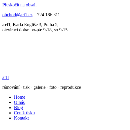
Přeskočit na obsah
obchod@art1.cz
724 186 311
art1
, Karla Engliše 3, Praha 5,
otevírací doba: po-pá: 9-18, so 9-15
art1
rámování - tisk - galerie - foto - reprodukce
Home
O nás
Blog
Ceník tisku
Kontakt