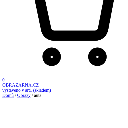
0
OBRAZARNA.CZ
vystaveno v art1 (skladem)
Domů
/
Obrazy
/ auta