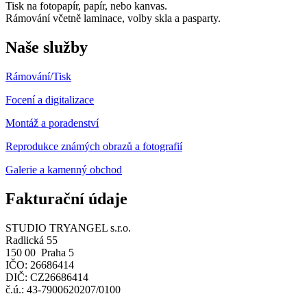
Tisk na fotopapír, papír, nebo kanvas.
Rámování včetně laminace, volby skla a pasparty.
Naše služby
Rámování/
Tisk
Focení a digitalizace
Montáž a poradenství
Reprodukce známých obrazů a fotografií
Galerie a kamenný obchod
Fakturační údaje
STUDIO TRYANGEL s.r.o.
Radlická 55
150 00 Praha 5
IČO: 26686414
DIČ: CZ26686414
č.ú.: 43-7900620207/0100