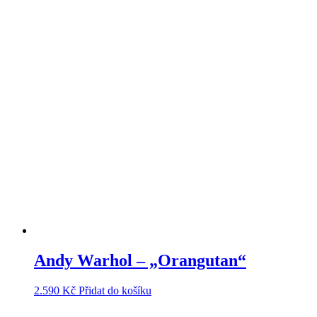
Andy Warhol – „Orangutan“
2.590
Kč
Přidat do košíku