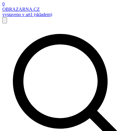
0
OBRAZARNA.CZ
vystaveno v art1 (skladem)